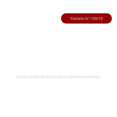
Portaria N.º 150/19
Decio Carvalho© 2024 todos os direitos reservados