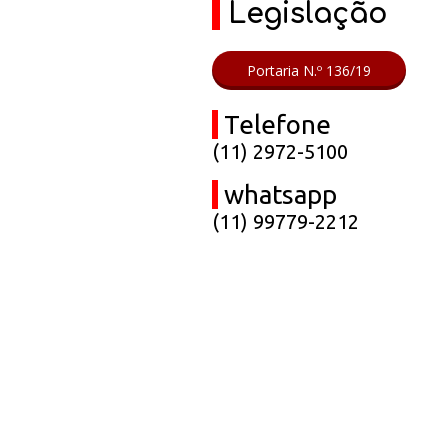
Legislação
Portaria N.º 136/19
Telefone
(11) 2972-5100
whatsapp
(11) 99779-2212